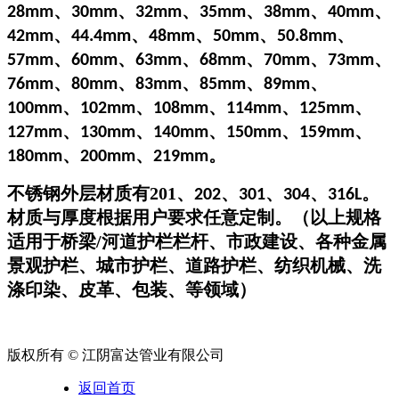
、
、
、
、
、
、
28mm
30mm
32mm
35mm
38mm
40mm
、
、
、
、
、
42mm
44.4mm
48mm
50mm
50.8mm
、
、
、
、
、
、
57mm
60mm
63mm
68mm
70mm
73mm
、
、
、
、
、
76mm
80mm
83mm
85mm
89mm
、
、
、
、
、
100mm
102mm
108mm
114mm
125mm
、
、
、
、
、
127mm
130mm
140mm
150mm
159mm
、
、
。
180mm
200mm
219mm
不锈钢外层材质有
201
、
、
、
、
。
202
301
304
316L
材质与厚度根据用户要求任意定制。（以上规格
适用于
桥梁
/河道护栏栏杆、市政建设、各种金属
景观护栏、城市护栏、道路护栏、纺织机械、洗
涤印染、皮革、包装、等领域
）
版权所有 © 江阴富达管业有限公司
返回首页