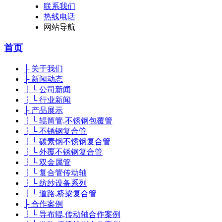
联系我们
热线电话
网站导航
首页
├ 关于我们
├ 新闻动态
┆└ 公司新闻
┆└ 行业新闻
├ 产品展示
┆└ 辊筒管,不锈钢包覆管
┆└ 不锈钢复合管
┆└ 碳素钢不锈钢复合管
┆└ 外覆不锈钢复合管
┆└ 双金属管
┆└ 复合管传动轴
┆└ 纺纱设备系列
┆└ 道路,桥梁复合管
├ 合作案例
┆└ 导布辊,传动轴合作案例